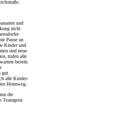
ichstraße.
 Bananen und
rkung nicht
arnsdorfer
nte Pause an
die Kinder und
rmen und neue
n, trafen alle
artete bereits
r
 gut
h alle Kinder-
 den Heimweg.
nur die
en Teamgeist