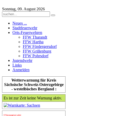
Sonntag, 09. August 2026
Neues ...
Stadtfeuerwehr
Orts-Feuerwehren
FFW Tharandt
FFW Hartha
FFW Fördergersdorf
FFW Grillenburg
FFW Pohrsdorf
Jugendwehr
Links
Anmelden
Wetterwarnung für Kreis
Sächsische Schweiz-Osterzgebirge
- westelbisches Bergland :
Es ist zur Zeit keine Warnung aktiv.
0 Warnung(en) aktiv