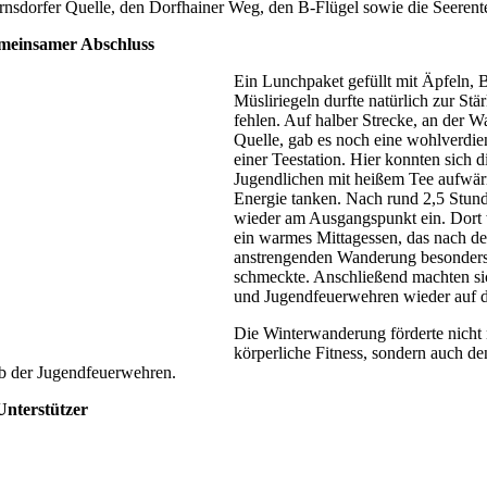
rnsdorfer Quelle, den Dorfhainer Weg, den B-Flügel sowie die Seerente
meinsamer Abschluss
Ein Lunchpaket gefüllt mit Äpfeln,
Müsliriegeln durfte natürlich zur Stä
fehlen. Auf halber Strecke, an der W
Quelle, gab es noch eine wohlverdie
einer Teestation. Hier konnten sich 
Jugendlichen mit heißem Tee aufwä
Energie tanken. Nach rund 2,5 Stunde
wieder am Ausgangspunkt ein. Dort w
ein warmes Mittagessen, das nach de
anstrengenden Wanderung besonders
schmeckte. Anschließend machten sic
und Jugendfeuerwehren wieder auf
Die Winterwanderung förderte nicht 
körperliche Fitness, sondern auch d
lb der Jugendfeuerwehren.
Unterstützer