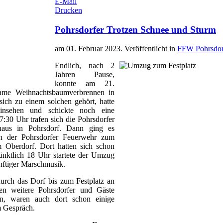
E-Mail
Drucken
Pohrsdorfer Trotzen Schnee und Sturm
am
01. Februar 2023
. Veröffentlicht in
FFW Pohrsdor
Endlich, nach 2
Jahren Pause,
konnte am 21.
ame Weihnachtsbaumverbrennen in
 sich zu einem solchen gehört, hatte
insehen und schickte noch eine
:30 Uhr trafen sich die Pohrsdorfer
us in Pohrsdorf. Dann ging es
 der Pohrsdorfer Feuerwehr zum
m Oberdorf. Dort hatten sich schon
ünktlich 18 Uhr startete der Umzug
nftiger Marschmusik.
urch das Dorf bis zum Festplatz an
ßen weitere Pohrsdorfer und Gäste
, waren auch dort schon einige
m Gespräch.