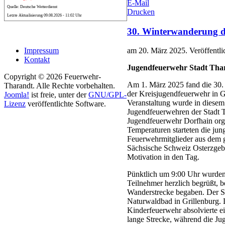
E-Mail
Quelle: Deutsche Wetterdienst
Drucken
Letzte Aktualisierung 09.08.2026 - 11:02 Uhr
30. Winterwanderung d
Impressum
am
20. März 2025
. Veröffentli
Kontakt
Jugendfeuerwehr Stadt Thar
Copyright © 2026 Feuerwehr-
Am 1. März 2025 fand die 30
Tharandt. Alle Rechte vorbehalten.
der Kreisjugendfeuerwehr in Gr
Joomla!
ist freie, unter der
GNU/GPL-
Veranstaltung wurde in diesem
Lizenz
veröffentlichte Software.
Jugendfeuerwehren der Stadt 
Jugendfeuerwehr Dorfhain organ
Temperaturen starteten die jun
Feuerwehrmitglieder aus dem 
Sächsische Schweiz Osterzgebi
Motivation in den Tag.
Pünktlich um 9:00 Uhr wurden
Teilnehmer herzlich begrüßt, be
Wanderstrecke begaben. Der S
Naturwaldbad in Grillenburg. 
Kinderfeuerwehr absolvierte e
lange Strecke, während die Ju