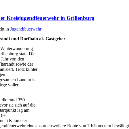
er Kreisjugendfeuerwehr in Grillenburg
cht in
Jugendfeuerwehr
andt und Dorfhain als Gastgeber
. Winterwanderung
illenburg statt. Die
 Jahr von den
Tharandt sowie der
isiert. Trotz kühler
gen
gesamten Landkreis
rge voller
 die rund 350
vor sie sich auf die
tartpunkt lag am
Die
ine 5 Kilometer
gendfeuerwehr eine anspruchsvollere Route von 7 Kilometern bewältigt