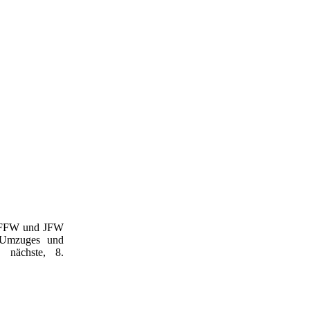
er FFW und JFW
s Umzuges und
 nächste, 8.