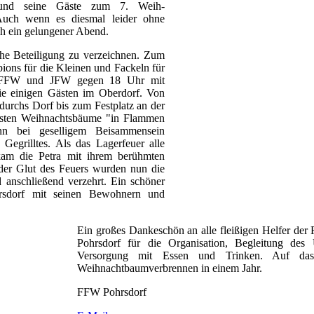
und seine Gäste zum 7. Weih-
Auch wenn es diesmal leider ohne
ch ein gelungener Abend.
he Beteiligung zu verzeichnen. Zum
ions für die Kleinen und Fackeln für
ie FFW und JFW gegen 18 Uhr mit
ie einigen Gästen im Oberdorf. Von
durchs Dorf bis zum Festplatz an der
ersten Weihnachtsbäume "in Flammen
nn bei geselligem Beisammensein
Gegrilltes. Als das Lagerfeuer alle
kam die Petra mit ihrem berühmten
der Glut des Feuers wurden nun die
anschließend verzehrt. Ein schöner
rsdorf mit seinen Bewohnern und
Ein großes Dankeschön an alle fleißigen Helfer d
Pohrsdorf für die Organisation, Begleitung de
Versorgung mit Essen und Trinken. Auf das
Weihnachtbaumverbrennen in einem Jahr.
FFW Pohrsdorf