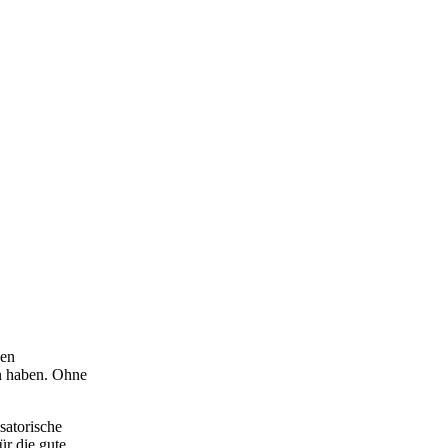
hen
en haben. Ohne
satorische
r die gute