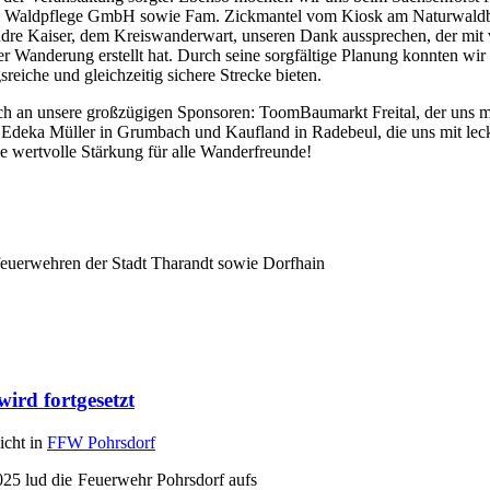
z Waldpflege GmbH sowie Fam. Zickmantel vom Kiosk am Naturwald
re Kaiser, dem Kreiswanderwart, unseren Dank aussprechen, der mit 
 Wanderung erstellt hat. Durch seine sorgfältige Planung konnten wir 
eiche und gleichzeitig sichere Strecke bieten.
h an unsere großzügigen Sponsoren: ToomBaumarkt Freital, der uns m
ie Edeka Müller in Grumbach und Kaufland in Radebeul, die uns mit lec
e wertvolle Stärkung für alle Wanderfreunde!
feuerwehren der Stadt Tharandt sowie Dorfhain
wird fortgesetzt
licht in
FFW Pohrsdorf
25 lud die Feuerwehr Pohrsdorf aufs