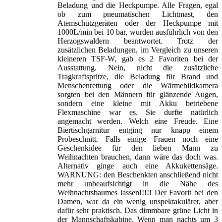
Beladung und die Heckpumpe. Alle Fragen, egal
ob zum pneumatischen Lichtmast, den
Atemschutzgeräten oder der Heckpumpe mit
1000L/min bei 10 bar, wurden ausführlich von den
Herzogswaldern beantwortet. Trotz der
zusätzlichen Beladungen, im Vergleich zu unseren
kleineren TSF-W, gab es 2 Favoriten bei der
Ausstattung. Nein, nicht die zusätzliche
Tragkraftspritze, die Beladung für Brand und
Menschenrettung oder die Wärmebildkamera
sorgten bei den Männern für glänzende Augen,
sondern eine kleine mit Akku betriebene
Flexmaschine war es. Sie durfte natürlich
angemacht werden. Welch eine Freude. Eine
Biertischgarnitur entging nur knapp einem
Probeschnitt. Falls einige Frauen noch eine
Geschenkidee für den lieben Mann zu
Weihnachten brauchen, dann wäre das doch was.
Alternativ ginge auch eine Akkukettensäge.
WARNUNG: den Beschenkten anschließend nicht
mehr unbeaufsichtigt in die Nähe des
Weihnachtsbaumes lassen!!!!! Der Favorit bei den
Damen, war da ein wenig unspektakulärer, aber
dafür sehr praktisch. Das dimmbare grüne Licht in
der Mannschaftskabine. Wenn man nachts um 3