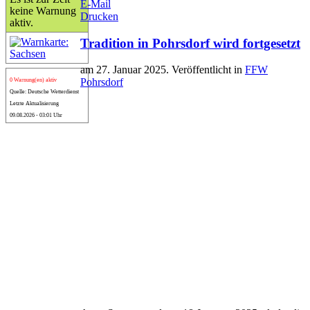
E-Mail
keine Warnung
Drucken
aktiv.
Tradition in Pohrsdorf wird fortgesetzt
am
27. Januar 2025
. Veröffentlicht in
FFW
Pohrsdorf
0 Warnung(en) aktiv
Quelle: Deutsche Wetterdienst
Letzte Aktualisierung
09.08.2026 - 03:01 Uhr