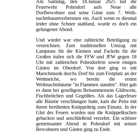
Am Samstag, den 18.Januar 2025 lud die
Feuerwehr Pohrsdorf aufs Neue alle
Dorfbewohner und seine Gäste zum 7. Weih-
nachtsbaumverbrennen ein. Auch wenn es diesmal
leider ohne Schnee stattfand, wurde es doch ein
gelungener Abend.
Und wieder war eine zahlreiche Beteiligung zu
verzeichnen. Zum traditionellen Umzug mit
Lampions für die Kleinen und Fackeln für die
Großen trafen sich die FFW und JFW gegen 18
Uhr mit zahlreichen Pohrsdorfern sowie einigen
Gästen im Oberdorf. Von dort ging es mit
Marschmusik durchs Dorf bis zum Festplatz an der
Wettineiche, wo bereits die ersten
Weihnachtsbäume "in Flammen standen". Hier gab
es dann bei geselligem Beisammensein Glühwein,
Fischbrötchen und Gegrilltes. Als das Lagerfeuer
alle Bäume verschlungen hatte, kam die Petra mit
ihrem berühmten Knüppelteig zum Einsatz. In der
Glut des Feuers wurden nun die Knüppelkuchen
gebacken und anschließend verzehrt. Ein schöner
gemeinsamer Abend in Pohrsdorf mit seinen
Bewohnern und Gästen ging zu Ende.