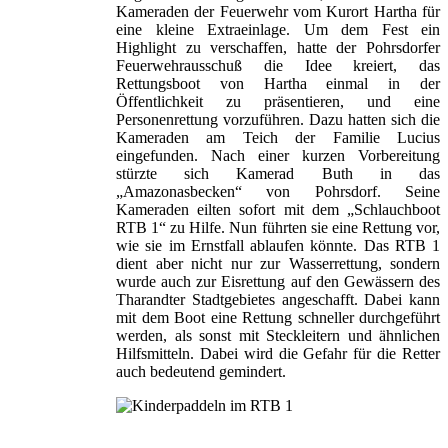
Kameraden der Feuerwehr vom Kurort Hartha für
eine kleine Extraeinlage. Um dem Fest ein
Highlight zu verschaffen, hatte der Pohrsdorfer
Feuerwehrausschuß die Idee kreiert, das
Rettungsboot von Hartha einmal in der
Öffentlichkeit zu präsentieren, und eine
Personenrettung vorzuführen. Dazu hatten sich die
Kameraden am Teich der Familie Lucius
eingefunden. Nach einer kurzen Vorbereitung
stürzte sich Kamerad Buth in das
„Amazonasbecken“ von Pohrsdorf. Seine
Kameraden eilten sofort mit dem „Schlauchboot
RTB 1“ zu Hilfe. Nun führten sie eine Rettung vor,
wie sie im Ernstfall ablaufen könnte. Das RTB 1
dient aber nicht nur zur Wasserrettung, sondern
wurde auch zur Eisrettung auf den Gewässern des
Tharandter Stadtgebietes angeschafft. Dabei kann
mit dem Boot eine Rettung schneller durchgeführt
werden, als sonst mit Steckleitern und ähnlichen
Hilfsmitteln. Dabei wird die Gefahr für die Retter
auch bedeutend gemindert.