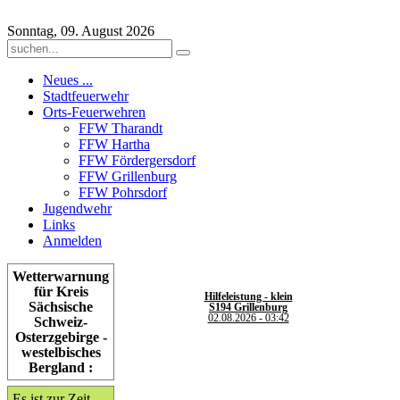
Sonntag, 09. August 2026
Neues ...
Stadtfeuerwehr
Orts-Feuerwehren
FFW Tharandt
FFW Hartha
FFW Fördergersdorf
FFW Grillenburg
FFW Pohrsdorf
Jugendwehr
Links
Anmelden
Wetterwarnung
für Kreis
Hilfeleistung - klein
Sächsische
S194 Grillenburg
02.08.2026 - 03:42
Schweiz-
Osterzgebirge -
westelbisches
Bergland :
Es ist zur Zeit