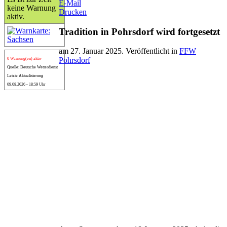
E-Mail
keine Warnung
Drucken
aktiv.
Tradition in Pohrsdorf wird fortgesetzt
am
27. Januar 2025
. Veröffentlicht in
FFW
Pohrsdorf
0 Warnung(en) aktiv
Quelle: Deutsche Wetterdienst
Letzte Aktualisierung
09.08.2026 - 18:59 Uhr