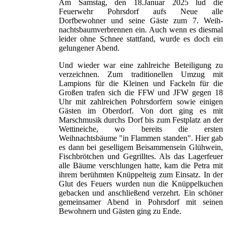
Am Samstag, den 18.Januar 2025 lud die
Feuerwehr Pohrsdorf aufs Neue alle
Dorfbewohner und seine Gäste zum 7. Weih-
nachtsbaumverbrennen ein. Auch wenn es diesmal
leider ohne Schnee stattfand, wurde es doch ein
gelungener Abend.
Und wieder war eine zahlreiche Beteiligung zu
verzeichnen. Zum traditionellen Umzug mit
Lampions für die Kleinen und Fackeln für die
Großen trafen sich die FFW und JFW gegen 18
Uhr mit zahlreichen Pohrsdorfern sowie einigen
Gästen im Oberdorf. Von dort ging es mit
Marschmusik durchs Dorf bis zum Festplatz an der
Wettineiche, wo bereits die ersten
Weihnachtsbäume "in Flammen standen". Hier gab
es dann bei geselligem Beisammensein Glühwein,
Fischbrötchen und Gegrilltes. Als das Lagerfeuer
alle Bäume verschlungen hatte, kam die Petra mit
ihrem berühmten Knüppelteig zum Einsatz. In der
Glut des Feuers wurden nun die Knüppelkuchen
gebacken und anschließend verzehrt. Ein schöner
gemeinsamer Abend in Pohrsdorf mit seinen
Bewohnern und Gästen ging zu Ende.