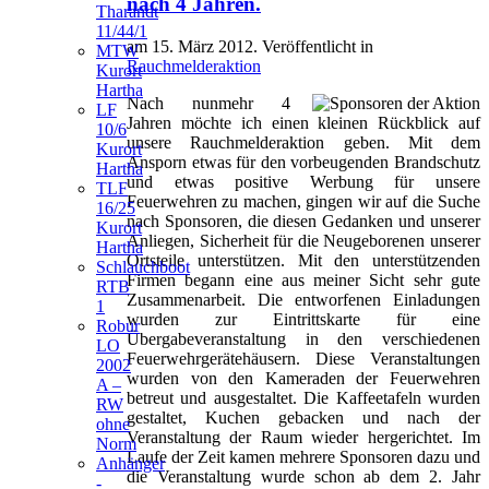
nach 4 Jahren.
Tharandt
11/44/1
am
15. März 2012
. Veröffentlicht in
MTW
Rauchmelderaktion
Kurort
Hartha
Nach nunmehr 4
LF
Jahren möchte ich einen kleinen Rückblick auf
10/6
unsere Rauchmelderaktion geben. Mit dem
Kurort
Ansporn etwas für den vorbeugenden Brandschutz
Hartha
und etwas positive Werbung für unsere
TLF
Feuerwehren zu machen, gingen wir auf die Suche
16/25
nach Sponsoren, die diesen Gedanken und unserer
Kurort
Anliegen, Sicherheit für die Neugeborenen unserer
Hartha
Ortsteile unterstützen. Mit den unterstützenden
Schlauchboot
Firmen begann eine aus meiner Sicht sehr gute
RTB
Zusammenarbeit. Die entworfenen Einladungen
1
wurden zur Eintrittskarte für eine
Robur
Übergabeveranstaltung in den verschiedenen
LO
Feuerwehrgerätehäusern. Diese Veranstaltungen
2002
wurden von den Kameraden der Feuerwehren
A –
betreut und ausgestaltet. Die Kaffeetafeln wurden
RW
gestaltet, Kuchen gebacken und nach der
ohne
Veranstaltung der Raum wieder hergerichtet. Im
Norm
Laufe der Zeit kamen mehrere Sponsoren dazu und
Anhänger
die Veranstaltung wurde schon ab dem 2. Jahr
-