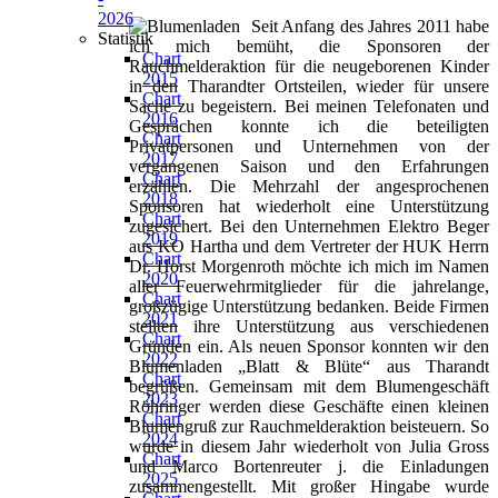
2026
Seit Anfang des Jahres 2011 habe
Statistik
ich mich bemüht, die Sponsoren der
Chart
Rauchmelderaktion für die neugeborenen Kinder
2015
in den Tharandter Ortsteilen, wieder für unsere
Chart
Sache zu begeistern. Bei meinen Telefonaten und
2016
Gesprächen konnte ich die beteiligten
Chart
Privatpersonen und Unternehmen von der
2017
vergangenen Saison und den Erfahrungen
Chart
erzählen. Die Mehrzahl der angesprochenen
2018
Sponsoren hat wiederholt eine Unterstützung
Chart
zugesichert. Bei den Unternehmen Elektro Beger
2019
aus KO Hartha und dem Vertreter der HUK Herrn
Chart
Dr. Horst Morgenroth möchte ich mich im Namen
2020
aller Feuerwehrmitglieder für die jahrelange,
Chart
großzügige Unterstützung bedanken. Beide Firmen
2021
stellten ihre Unterstützung aus verschiedenen
Chart
Gründen ein. Als neuen Sponsor konnten wir den
2022
Blumenladen „Blatt & Blüte“ aus Tharandt
Chart
begrüßen. Gemeinsam mit dem Blumengeschäft
2023
Röhringer werden diese Geschäfte einen kleinen
Chart
Blumengruß zur Rauchmelderaktion beisteuern. So
2024
wurde in diesem Jahr wiederholt von Julia Gross
Chart
und Marco Bortenreuter j. die Einladungen
2025
zusammengestellt. Mit großer Hingabe wurde