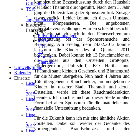
komplett ohne Bezuschussung durch den Haushalt
Grillenburg
der Stadt Tharandt durchgeführt. Nach dem 3. Jahr
TSA
ging die Unterstützung der Sponsoren trotz Zusage
-
etwas zurück. Leider konnte ich diesen Umstand
Jugendfeuerwehr
nicht kompensieren. Die angebotenen
historische
Übergabeveranstaltungen wurden schlecht besucht.
Fahrzeuge
Mehrfach bat ich auch in den Feuerwehren um
Pulverlöschanhänger
Unterstützung bei der Sponsorensuche und
MTW
Betreuung. Am Freitag, dem 24.02.2012 konnte
VW-
ich nun die Kinder des 4. Quartals 2011
T3
beschenken. Dabei konnte ich 13 Rauchmelder an
Florian
die Kinder aus den Ortsteilen Großopitz,
Tharandt
Fördergersdorf, Pohrsdorf, KO Hartha und
Umweltgruppe
Tharandt samt kleinem Geschenk und Blumengruß
Kalender
für die Mütter übergeben. Nun nach 4 Jahren und
Einsätze
166 übergebenen Rauchmelder, an neugeborene
Liste
Kinder in unserer Stadt Tharandt und deren
-
Ortsteilen, werde ich diese Rauchmelderaktion
2015
beenden. Ich möchte mich an dieser Stelle in aller
Liste
Form bei allen Sponsoren für die materielle und
-
finanzielle Unterstützung bedanken.
2016
Liste
Für die Zukunft kann ich mir eine ähnliche Aktion
-
vorstellen. Dabei soll wieder der Gedanke des
2017
vorbeugenden Brandschutzes und der
Liste