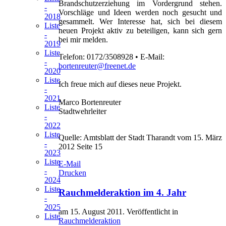
Brandschutzerziehung im Vordergrund stehen.
-
Vorschläge und Ideen werden noch gesucht und
2018
gesammelt. Wer Interesse hat, sich bei diesem
Liste
neuen Projekt aktiv zu beteiligen, kann sich gern
-
bei mir melden.
2019
Liste
Telefon: 0172/3508928 • E-Mail:
-
bortenreuter@freenet.de
2020
Liste
Ich freue mich auf dieses neue Projekt.
-
2021
Marco Bortenreuter
Liste
Stadtwehrleiter
-
2022
Liste
Quelle: Amtsblatt der Stadt Tharandt vom 15. März
-
2012 Seite 15
2023
Liste
E-Mail
-
Drucken
2024
Liste
Rauchmelderaktion im 4. Jahr
-
2025
am
15. August 2011
. Veröffentlicht in
Liste
Rauchmelderaktion
-