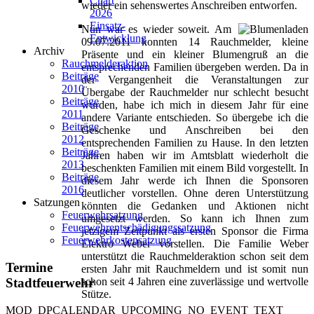
Chart
wieder ein sehenswertes Anschreiben entworfen.
2026
Einsatz-
Nun war es wieder soweit. Am
Entwicklung
09.07.2011 konnten 14 Rauchmelder, kleine
Archiv
Präsente und ein kleiner Blumengruß an die
Rauchmelderaktion
entsprechenden Familien übergeben werden. Da in
Beiträge
der Vergangenheit die Veranstaltungen zur
2010
Übergabe der Rauchmelder nur schlecht besucht
Beiträge
wurden, habe ich mich in diesem Jahr für eine
2011
andere Variante entschieden. So übergebe ich die
Beiträge
Geschenke und Anschreiben bei den
2012
entsprechenden Familien zu Hause. In den letzten
Beiträge
Jahren haben wir im Amtsblatt wiederholt die
2013
beschenkten Familien mit einem Bild vorgestellt. In
Beiträge
diesem Jahr werde ich Ihnen die Sponsoren
2016
deutlicher vorstellen. Ohne deren Unterstützung
Satzungen
könnten die Gedanken und Aktionen nicht
Feuerwehrsatzung
umgesetzt werden. So kann ich Ihnen zum
Feuerwehrentschädigungssatzung
jetzigem Zeitpunkt als ersten Sponsor die Firma
Feuerwehrkostensatzung
Elektro Weber vorstellen. Die Familie Weber
unterstützt die Rauchmelderaktion schon seit dem
Termine
ersten Jahr mit Rauchmeldern und ist somit nun
Stadtfeuerwehr
schon seit 4 Jahren eine zuverlässige und wertvolle
Stütze.
MOD_DPCALENDAR_UPCOMING_NO_EVENT_TEXT