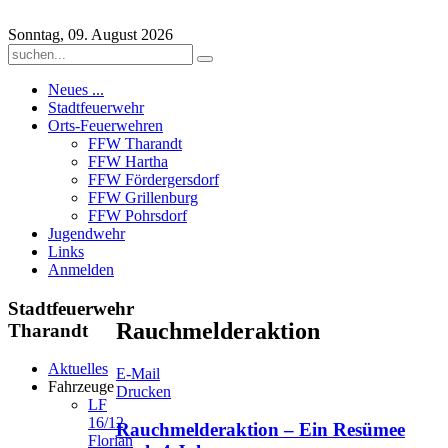
Sonntag, 09. August 2026
Neues ...
Stadtfeuerwehr
Orts-Feuerwehren
FFW Tharandt
FFW Hartha
FFW Fördergersdorf
FFW Grillenburg
FFW Pohrsdorf
Jugendwehr
Links
Anmelden
Stadtfeuerwehr
Rauchmelderaktion
Tharandt
Aktuelles
E-Mail
Fahrzeuge
Drucken
LF
16/12
Rauchmelderaktion – Ein Resümee
Florian