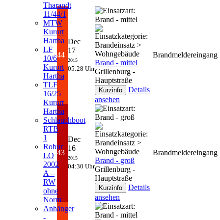
Tharandt
11/44/1
MTW
Kurort
Hartha
Dec
LF
17
44
Brandmeldereingang
10/6
2015
Brand - mittel
Kurort
05:28 Uhr
Grillenburg -
Hartha
Hauptstraße
TLF
Details
16/25
ansehen
Kurort
Hartha
Schlauchboot
RTB
1
Dec
Robur
16
43
Brandmeldereingang
LO
2015
Brand - groß
2002
04:30 Uhr
Grillenburg -
A –
Hauptstraße
RW
Details
ohne
ansehen
Norm
Anhänger
-