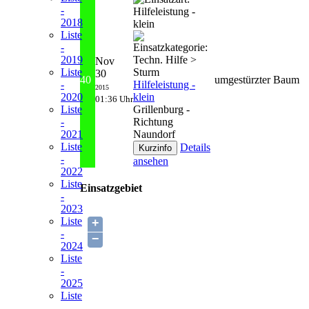
-
2018
Liste
-
2019
Nov
Liste
30
40
umgestürzter Baum
Hilfeleistung -
-
2015
klein
2020
01:36 Uhr
Grillenburg -
Liste
Richtung
-
Naundorf
2021
Liste
Details
-
ansehen
2022
Liste
Einsatzgebiet
-
2023
Liste
+
-
−
2024
Liste
-
2025
Liste
-