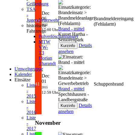
Grillenburg
TSA
Dec
-
06
Brandmeldereingang
Jugendfeuerwehr
42
(Fehlalarm)
2015
historische
Brand - mittel
17:00 Uhr
Fahrzeuge
Kurort Hartha -
Pulverlöschanhänger
Seniorenpark
MTW
Details
VW-
ansehen
T3
Florian
Tharandt
Umweltgruppe
Kalender
Dec
Einsätze
01
41
Schuppenbrand
Liste
2015
Brand - mittel
-
12:59 Uhr
Spechtshausen -
2015
Landbergstraße
Liste
Details
-
ansehen
2016
Liste
November
-
2017
Liste