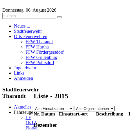
Donnerstag, 06. August 2026
Neues ...
Stadtfeuerwehr
Orts-Feuerwehren
FFW Tharandt
FFW Hartha
FFW Fördergersdorf
FFW Grillenburg
FFW Pohrsdorf
Jugendwehr
Links
Anmelden
Stadtfeuerwehr
Liste - 2015
Tharandt
Aktuelles
Fahrzeuge
Nr.
Datum
Einsatzart,-ort
Beschreibung
LF
16/12
Dezember
Florian