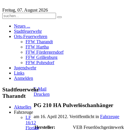
Freitag, 07. August 2026
Neues ...
Stadtfeuerwehr
Orts-Feuerwehren
FFW Tharandt
FFW Hartha
FFW Fördergersdorf
FFW Grillenburg
FFW Pohrsdorf
Jugendwehr
Links
Anmelden
Stadtfeuerwehr
E-Mail
Drucken
Tharandt
PG 210 HA Pulverlöschanhänger
Aktuelles
Fahrzeuge
am
16. April 2012
. Veröffentlicht in
Fahrzeuge
LF
16/12
Hersteller:
VEB Feuerlöschgerätewerk
Florian