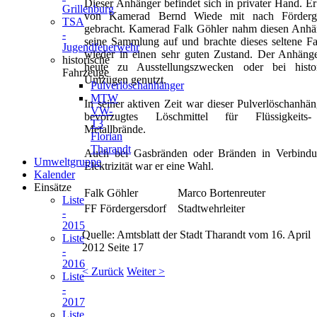
Dieser Anhänger befindet sich in privater Hand. E
Grillenburg
von Kamerad Bernd Wiede mit nach Förderge
TSA
gebracht. Kamerad Falk Göhler nahm diesen Anhä
-
seine Sammlung auf und brachte dieses seltene F
Jugendfeuerwehr
wieder in einen sehr guten Zustand. Der Anhäng
historische
heute zu Ausstellungszwecken oder bei histor
Fahrzeuge
Umzügen genutzt.
Pulverlöschanhänger
MTW
In seiner aktiven Zeit war dieser Pulverlöschanhän
VW-
bevorzugtes Löschmittel für Flüssigkeits
T3
Metallbrände.
Florian
Tharandt
Auch bei Gasbränden oder Bränden in Verbindu
Umweltgruppe
Elektrizität war er eine Wahl.
Kalender
Einsätze
Falk Göhler
Marco Bortenreuter
Liste
FF Fördergersdorf
Stadtwehrleiter
-
2015
Quelle: Amtsblatt der Stadt Tharandt vom 16. April
Liste
2012 Seite 17
-
2016
< Zurück
Weiter >
Liste
-
2017
Liste