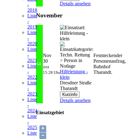
Details ansehen
-
2018
November
Liste
-
2019
Liste
-
2020
Liste
-
Nov
Feststeckender
2021
30
Personenaufzug,
54
Liste
Bahnhof
2018
Hilfeleistung -
-
Tharandt.
15:28 Uhr
klein
2022
Dresdner Straße
Liste
Tharandt
-
2023
Liste
Details ansehen
-
2024
Einsatzgebiet
Liste
-
2025
+
Liste
−
-