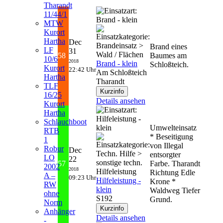
Tharandt
11/44/1
MTW
Kurort
Hartha
Dec
Brand eines
LF
31
58
Baumes am
10/6
2018
Brand - klein
Schloßteich.
Kurort
22:42 Uhr
Am Schloßteich
Hartha
Tharandt
TLF
16/25
Details ansehen
Kurort
Hartha
Schlauchboot
Umwelteinsatz
RTB
* Beseitigung
1
von Illegal
Robur
Dec
entsorgter
LO
22
57
Farbe. Tharandt
2002
2018
Richtung Edle
A –
09:23 Uhr
Hilfeleistung -
Krone *
RW
klein
Waldweg Tiefer
ohne
S192
Grund.
Norm
Anhänger
Details ansehen
-