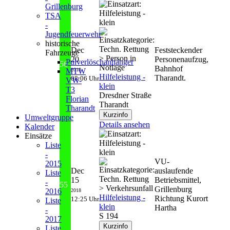
Grillenburg
TSA
-
Jugendfeuerwehr
historische
Dec
Feststeckender
Fahrzeuge
20
Personenaufzug,
Pulverlöschanhänger
56
Bahnhof
2018
MTW
Hilfeleistung -
Tharandt.
08:06 Uhr
VW-
klein
T3
Dresdner Straße
Florian
Tharandt
Tharandt
Umweltgruppe
Details ansehen
Kalender
Einsätze
Liste
-
VU-
2015
Dec
auslaufende
Liste
15
Betriebsmittel,
-
55
Grillenburg
2016
2018
Hilfeleistung -
Richtung Kurort
12:25 Uhr
Liste
klein
Hartha
-
S 194
2017
Liste