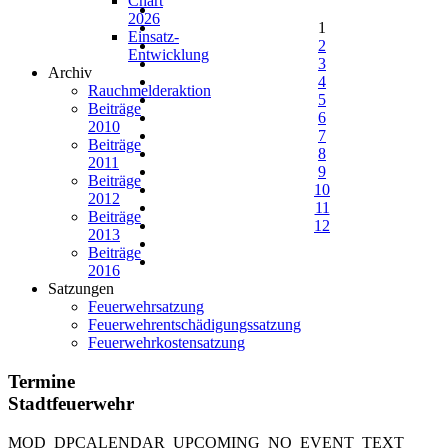
Chart
2026
1
Einsatz-
2
Entwicklung
3
Archiv
4
Rauchmelderaktion
5
Beiträge
6
2010
7
Beiträge
8
2011
9
Beiträge
10
2012
11
Beiträge
12
2013
Beiträge
2016
Satzungen
Feuerwehrsatzung
Feuerwehrentschädigungssatzung
Feuerwehrkostensatzung
Termine
Stadtfeuerwehr
MOD_DPCALENDAR_UPCOMING_NO_EVENT_TEXT