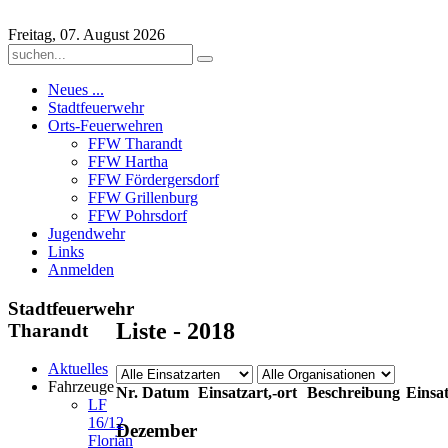
Freitag, 07. August 2026
Neues ...
Stadtfeuerwehr
Orts-Feuerwehren
FFW Tharandt
FFW Hartha
FFW Fördergersdorf
FFW Grillenburg
FFW Pohrsdorf
Jugendwehr
Links
Anmelden
Stadtfeuerwehr
Liste - 2018
Tharandt
Aktuelles
Fahrzeuge
Nr.
Datum
Einsatzart,-ort
Beschreibung
Einsat
LF
16/12
Dezember
Florian