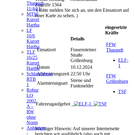
Tharandt
Zugriffe 1564
11/44/1
( Bitte melden Sie sich an, um den Einsatzort auf
MTW
einer Karte zu sehen. )
Kurort
Hartha
eingesetzte
LF
Kräfte
10/6
Details
Kurort
FFW
Hartha
Einsatzort
Frauensteiner
Tharandt
TLF
Straße
16/25
ELF-
Grillenburg
Kurort
1
Datum
10.12.2024
Hartha
Alarmierungszeit
22:50 Uhr
Schlauchboot
FFW
RTB
Sirene und
Grillenburg
Alarmierungsart
1
Funkmelder
Robur
TSF
LO
2002
Fahrzeugaufgebot
A –
RW
ohne
Norm
Anhänger
Wichtiger Hinweis: Auf unserer Internetseite
-
berichten wir ausführlich (also auch mit