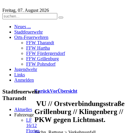
Freitag, 07. August 2026
Neues ...
Stadtfeuerwehr
Orts-Feuerwehren
FFW Tharandt
FFW Hartha
FFW Fördergersdorf
FFW Grillenburg
FFW Pohrsdorf
Jugendwehr
Links
Anmelden
Stadtfeuerwehr
Zurück
Vor
Übersicht
Tharandt
VU // Orstverbindungsstraße
Aktuelles
Grillenburg // Klingenberg //
Fahrzeuge
PKW gegen Lichtmast.
LF
16/12
Florian
Techn. Rettung > Verkehrsunfall