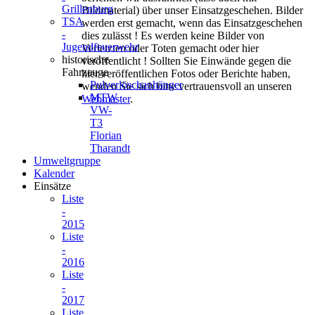
Grillenburg
Bildmaterial) über unser Einsatzgeschehen. Bilder
TSA
werden erst gemacht, wenn das Einsatzgeschehen
-
dies zulässt ! Es werden keine Bilder von
Jugendfeuerwehr
Verletzten oder Toten gemacht oder hier
historische
veröffentlicht ! Sollten Sie Einwände gegen die
Fahrzeuge
hier veröffentlichen Fotos oder Berichte haben,
Pulverlöschanhänger
wenden Sie sich bitte vertrauensvoll an unseren
MTW
Webmaster
.
VW-
T3
Florian
Tharandt
Umweltgruppe
Kalender
Einsätze
Liste
-
2015
Liste
-
2016
Liste
-
2017
Liste