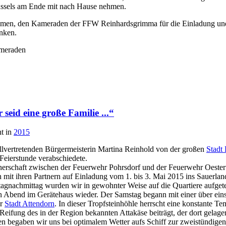
lüssels am Ende mit nach Hause nehmen.
umen, den Kameraden der FFW Reinhardsgrimma für die Einladung un
nken.
ameraden
seid eine große Familie ...“
ht in
2015
llvertretenden Bürgermeisterin Martina Reinhold von der großen
Stadt 
 Feierstunde verabschiedete.
tnerschaft zwischen der Feuerwehr Pohrsdorf und der Feuerwehr Oester
t ihren Partnern auf Einladung vom 1. bis 3. Mai 2015 ins Sauerlan
agnachmittag wurden wir in gewohnter Weise auf die Quartiere aufgetei
n Abend im Gerätehaus wieder. Der Samstag begann mit einer über ein
er
Stadt Attendorn
. In dieser Tropfsteinhöhle herrscht eine konstante T
eifung des in der Region bekannten Attakäse beiträgt, der dort gelag
en begaben wir uns bei optimalem Wetter aufs Schiff zur zweistündige