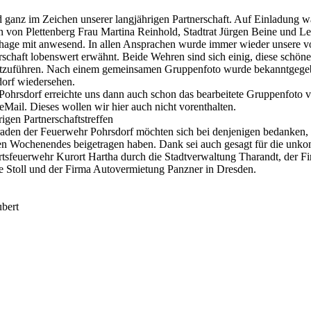
 ganz im Zeichen unserer langjährigen Partnerschaft. Auf Einladung w
in von Plettenberg Frau Martina Reinhold, Stadtrat Jürgen Beine und Lei
age mit anwesend. In allen Ansprachen wurde immer wieder unsere vo
rschaft lobenswert erwähnt. Beide Wehren sind sich einig, diese schöne
ortzuführen. Nach einem gemeinsamen Gruppenfoto wurde bekanntgegeb
dorf wiedersehen.
ohrsdorf erreichte uns dann auch schon das bearbeitete Gruppenfoto 
eMail. Dieses wollen wir hier auch nicht vorenthalten.
en der Feuerwehr Pohrsdorf möchten sich bei denjenigen bedanken,
en Wochenendes beigetragen haben. Dank sei auch gesagt für die unkom
Ortsfeuerwehr Kurort Hartha durch die Stadtverwaltung Tharandt, der F
toll und der Firma Autovermietung Panzner in Dresden.
bert