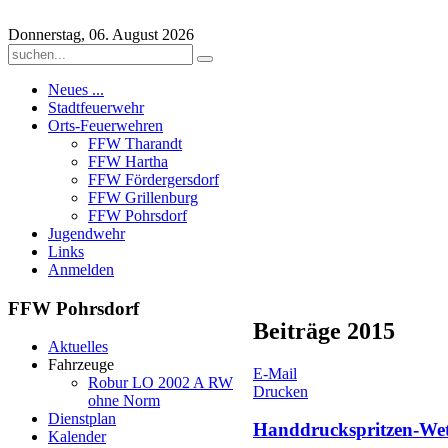
Donnerstag, 06. August 2026
Neues ...
Stadtfeuerwehr
Orts-Feuerwehren
FFW Tharandt
FFW Hartha
FFW Fördergersdorf
FFW Grillenburg
FFW Pohrsdorf
Jugendwehr
Links
Anmelden
FFW
Pohrsdorf
Beiträge 2015
Aktuelles
Fahrzeuge
E-Mail
Robur LO 2002 A RW
Drucken
ohne Norm
Dienstplan
Handdruckspritzen-We
Kalender