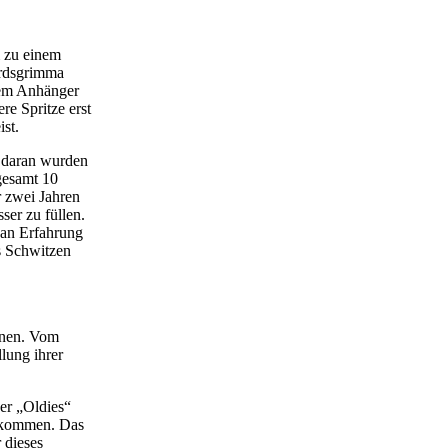
m zu einem
ardsgrimma
dem Anhänger
re Spritze erst
st.
s daran wurden
gesamt 10
r zwei Jahren
ser zu füllen.
r an Erfahrung
s Schwitzen
enen. Vom
lung ihrer
er „Oldies“
zu kommen. Das
 dieses