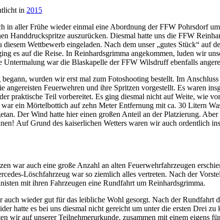
tlicht in
2015
ch in aller Frühe wieder einmal eine Abordnung der FFW Pohrsdorf u
schen Handdruckspritze auszurücken. Diesmal hatte uns die FFW Reinh
r zu diesem Wettbewerb eingeladen. Nach dem unser „gutes Stück“ auf 
ging es auf die Reise. In Reinhardsgrimma angekommen, luden wir unse
e Untermalung war die Blaskapelle der FFW Wilsdruff ebenfalls angerei
ig begann, wurden wir erst mal zum Fotoshooting bestellt. Im Anschlus
e angereisten Feuerwehren und ihre Spritzen vorgestellt. Es waren ins
 praktische Teil vorbereitet. Es ging diesmal nicht auf Weite, wie vo
 war ein Mörtelbottich auf zehn Meter Entfernung mit ca. 30 Litern Was
getan. Der Wind hatte hier einen großen Anteil an der Platzierung. Abe
nen! Auf Grund des kaiserlichen Wetters waren wir auch ordentlich in
tzen war auch eine große Anzahl an alten Feuerwehrfahrzeugen erschi
rcedes-Löschfahrzeug war so ziemlich alles vertreten. Nach der Vorstel
nisten mit ihren Fahrzeugen eine Rundfahrt um Reinhardsgrimma.
 auch wieder gut für das leibliche Wohl gesorgt. Nach der Rundfahrt d
der hatte es bei uns diesmal nicht gereicht um unter die ersten Drei 
ten wir auf unserer Teilnehmerurkunde, zusammen mit einem eigens für