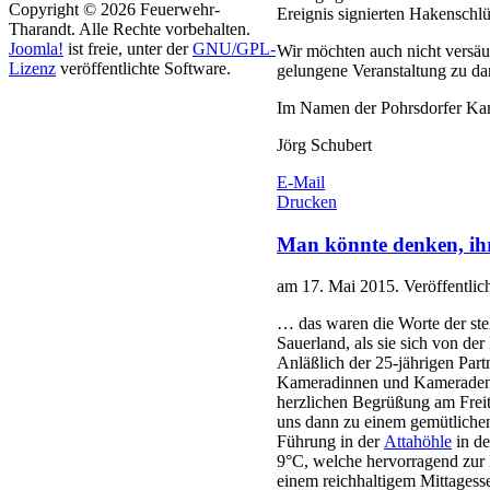
Copyright © 2026 Feuerwehr-
Ereignis signierten Hakensch
Tharandt. Alle Rechte vorbehalten.
Joomla!
ist freie, unter der
GNU/GPL-
Wir möchten auch nicht versä
Lizenz
veröffentlichte Software.
gelungene Veranstaltung zu da
Im Namen der Pohrsdorfer K
Jörg Schubert
E-Mail
Drucken
Man könnte denken, ihr 
am
17. Mai 2015
. Veröffentlic
… das waren die Worte der ste
Sauerland, als sie sich von der
Anläßlich der 25-jährigen Par
Kameradinnen und Kameraden mi
herzlichen Begrüßung am Freit
uns dann zu einem gemütliche
Führung in der
Attahöhle
in d
9°C, welche hervorragend zur R
einem reichhaltigem Mittagess