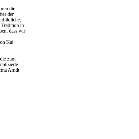
aren die
ter der
rbildliche,
 Tradition in
en, dass wir
von Kai
 die zum
plizierte
irma Arndt