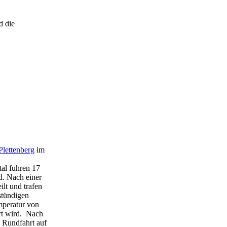
d die
Plettenberg
im
tal fuhren 17
d. Nach einer
lt und trafen
stündigen
emperatur von
ert wird. Nach
n Rundfahrt auf