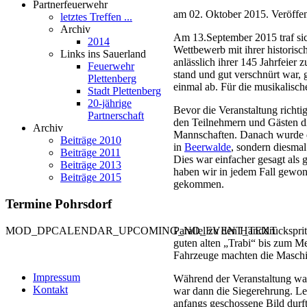
Partnerfeuerwehr
am
02. Oktober 2015
. Veröffen
letztes Treffen ...
Archiv
Am 13.September 2015 traf si
2014
Wettbewerb mit ihrer histori
Links ins Sauerland
anlässlich ihrer 145 Jahrfeie
Feuerwehr
stand und gut verschnürt war, 
Plettenberg
einmal ab. Für die musikalisch
Stadt Plettenberg
20-jährige
Bevor die Veranstaltung richt
Partnerschaft
den Teilnehmern und Gästen di
Archiv
Mannschaften. Danach wurde der
Beiträge 2010
in
Beerwalde
, sondern diesmal
Beiträge 2011
Dies war einfacher gesagt als 
Beiträge 2013
haben wir in jedem Fall gewon
Beiträge 2015
gekommen.
Termine
Pohrsdorf
MOD_DPCALENDAR_UPCOMING_NO_EVENT_TEXT
Parallel zu den Handdruckspri
guten alten „Trabi“ bis zum Me
Fahrzeuge machten die Maschi
Impressum
Während der Veranstaltung war
Kontakt
war dann die Siegerehrung. Lei
anfangs geschossene Bild durf