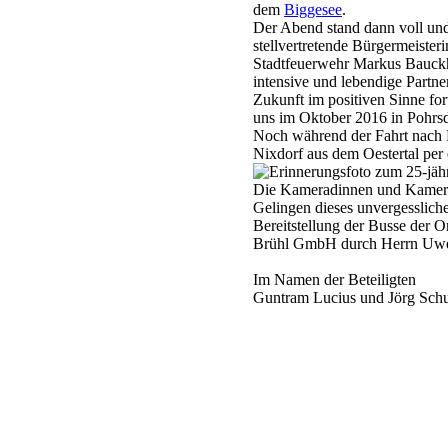
dem
Biggesee
.
Der Abend stand dann voll und
stellvertretende Bürgermeister
Stadtfeuerwehr Markus Bauckh
intensive und lebendige Partne
Zukunft im positiven Sinne f
uns im Oktober 2016 in Pohrs
Noch während der Fahrt nach P
Nixdorf aus dem Oestertal per 
Die Kameradinnen und Kamerad
Gelingen dieses unvergesslich
Bereitstellung der Busse der 
Brühl GmbH durch Herrn Uwe S
Im Namen der Beteiligten
Guntram Lucius und Jörg Schu