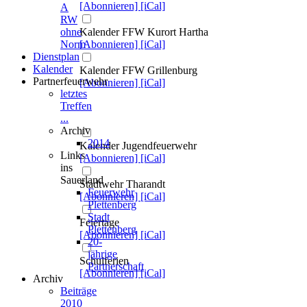
[Abonnieren]
[iCal]
A
RW
Kalender FFW Kurort Hartha
ohne
[Abonnieren]
[iCal]
Norm
Dienstplan
Kalender
Kalender FFW Grillenburg
Partnerfeuerwehr
[Abonnieren]
[iCal]
letztes
Treffen
...
Archiv
2014
Kalender Jugendfeuerwehr
Links
[Abonnieren]
[iCal]
ins
Sauerland
Stadtwehr Tharandt
Feuerwehr
[Abonnieren]
[iCal]
Plettenberg
Stadt
Feiertage
Plettenberg
[Abonnieren]
[iCal]
20-
jährige
Schulferien
Partnerschaft
[Abonnieren]
[iCal]
Archiv
Beiträge
2010