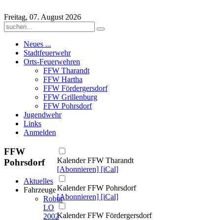
Freitag, 07. August 2026
Neues ...
Stadtfeuerwehr
Orts-Feuerwehren
FFW Tharandt
FFW Hartha
FFW Fördergersdorf
FFW Grillenburg
FFW Pohrsdorf
Jugendwehr
Links
Anmelden
FFW
Kalender FFW Tharandt
Pohrsdorf
[Abonnieren]
[iCal]
Aktuelles
Kalender FFW Pohrsdorf
Fahrzeuge
[Abonnieren]
[iCal]
Robur
LO
Kalender FFW Fördergersdorf
2002