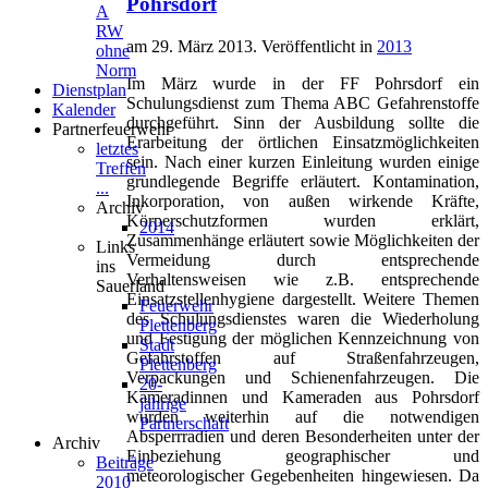
Pohrsdorf
A
RW
am
29. März 2013
. Veröffentlicht in
2013
ohne
Norm
Im März wurde in der FF Pohrsdorf ein
Dienstplan
Schulungsdienst zum Thema ABC Gefahrenstoffe
Kalender
durchgeführt. Sinn der Ausbildung sollte die
Partnerfeuerwehr
Erarbeitung der örtlichen Einsatzmöglichkeiten
letztes
sein. Nach einer kurzen Einleitung wurden einige
Treffen
grundlegende Begriffe erläutert. Kontamination,
...
Inkorporation, von außen wirkende Kräfte,
Archiv
Körperschutzformen wurden erklärt,
2014
Zusammenhänge erläutert sowie Möglichkeiten der
Links
Vermeidung durch entsprechende
ins
Verhaltensweisen wie z.B. entsprechende
Sauerland
Einsatzstellenhygiene dargestellt. Weitere Themen
Feuerwehr
des Schulungsdienstes waren die Wiederholung
Plettenberg
und Festigung der möglichen Kennzeichnung von
Stadt
Gefahrstoffen auf Straßenfahrzeugen,
Plettenberg
Verpackungen und Schienenfahrzeugen. Die
20-
Kameradinnen und Kameraden aus Pohrsdorf
jährige
wurden weiterhin auf die notwendigen
Partnerschaft
Absperrradien und deren Besonderheiten unter der
Archiv
Einbeziehung geographischer und
Beiträge
meteorologischer Gegebenheiten hingewiesen. Da
2010