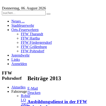
Donnerstag, 06. August 2026
Neues ...
Stadtfeuerwehr
Orts-Feuerwehren
FFW Tharandt
FFW Hartha
FFW Fördergersdorf
FFW Grillenburg
FFW Pohrsdorf
Jugendwehr
Links
Anmelden
FFW
Beiträge 2013
Pohrsdorf
Aktuelles
E-Mail
Fahrzeuge
Drucken
Robur
LO
Ausbildungsdienst in der FFW
2002