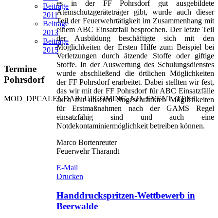
es in der FF Pohrsdorf gut ausgebildete
Beiträge
Atemschutzgeräteträger gibt, wurde auch dieser
2011
Teil der Feuerwehrtätigkeit im Zusammenhang mit
Beiträge
einem ABC Einsatzfall besprochen. Der letzte Teil
2013
der Ausbildung beschäftigte sich mit den
Beiträge
Möglichkeiten der Ersten Hilfe zum Beispiel bei
2015
Verletzungen durch ätzende Stoffe oder giftige
Stoffe. In der Auswertung des Schulungsdienstes
Termine
wurde abschließend die örtlichen Möglichkeiten
Pohrsdorf
der FF Pohrsdorf erarbeitet. Dabei stellten wir fest,
das wir mit der FF Pohrsdorf für ABC Einsatzfälle
MOD_DPCALENDAR_UPCOMING_NO_EVENT_TEXT
auch mit unseren eingeschränkten Möglichkeiten
für Erstmaßnahmen nach der GAMS Regel
einsatzfähig sind und auch eine
Notdekontaminiermöglichkeit betreiben können.
Marco Bortenreuter
Feuerwehr Tharandt
E-Mail
Drucken
Handdruckspritzen-Wettbewerb in
Beerwalde