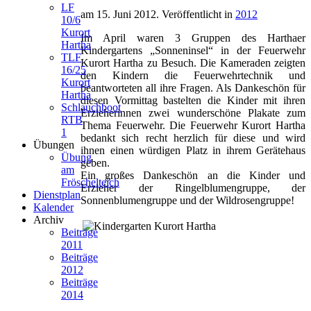
LF
am
15. Juni 2012
. Veröffentlicht in
2012
10/6
Kurort
Im April waren 3 Gruppen des Harthaer
Hartha
Kindergartens „Sonneninsel“ in der Feuerwehr
TLF
Kurort Hartha zu Besuch. Die Kameraden zeigten
16/25
den Kindern die Feuerwehrtechnik und
Kurort
beantworteten all ihre Fragen. Als Dankeschön für
Hartha
diesen Vormittag bastelten die Kinder mit ihren
Schlauchboot
Erzieherinnen zwei wunderschöne Plakate zum
RTB
Thema Feuerwehr. Die Feuerwehr Kurort Hartha
1
bedankt sich recht herzlich für diese und wird
Übungen
ihnen einen würdigen Platz in ihrem Gerätehaus
Übung
geben.
am
Ein großes Dankeschön an die Kinder und
Fröschelteich
Erzieher der Ringelblumengruppe, der
Dienstplan
Sonnenblumengruppe und der Wildrosengruppe!
Kalender
Archiv
Beiträge
2011
Beiträge
2012
Beiträge
2014