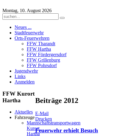
Montag, 10. August 2026
Neues ...
Stadtfeuerwehr
Orts-Feuerwehren
FFW Tharandt
FFW Hartha
FFW Fördergersdorf
FFW Grillenburg
FFW Pohrsdorf
Jugendwehr
Links
Anmelden
FFW
Kurort
Beiträge 2012
Hartha
Aktuelles
E-Mail
Fahrzeuge
Drucken
Mannschaftstransportwagen
Kurort
Feuerwehr erhielt Besuch
Hartha