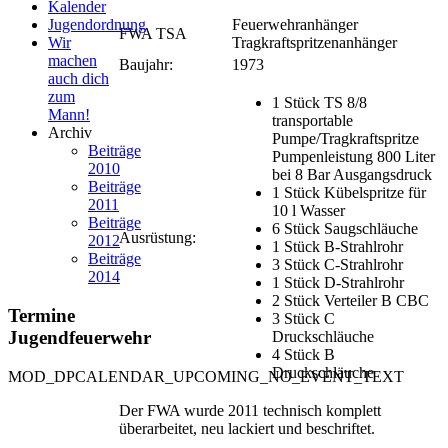
Kalender
Feuerwehranhänger
Jugendordnung
FWA TSA
Tragkraftspritzenanhänger
Wir
machen
Baujahr:
1973
auch dich
zum
1 Stück TS 8/8
Mann!
transportable
Archiv
Pumpe/Tragkraftspritze
Beiträge
Pumpenleistung 800 Liter
2010
bei 8 Bar Ausgangsdruck
Beiträge
1 Stück Kübelspritze für
2011
10 l Wasser
Beiträge
6 Stück Saugschläuche
Ausrüstung:
2012
1 Stück B-Strahlrohr
Beiträge
3 Stück C-Strahlrohr
2014
1 Stück D-Strahlrohr
2 Stück Verteiler B CBC
Termine
3 Stück C
Jugendfeuerwehr
Druckschläuche
4 Stück B
Druckschläuche
MOD_DPCALENDAR_UPCOMING_NO_EVENT_TEXT
Der FWA wurde 2011 technisch komplett
überarbeitet, neu lackiert und beschriftet.