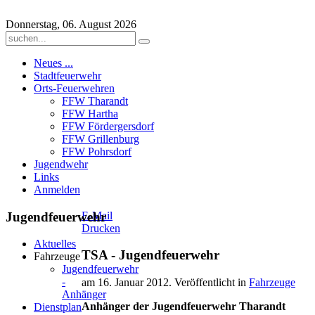
Donnerstag, 06. August 2026
Neues ...
Stadtfeuerwehr
Orts-Feuerwehren
FFW Tharandt
FFW Hartha
FFW Fördergersdorf
FFW Grillenburg
FFW Pohrsdorf
Jugendwehr
Links
Anmelden
Jugendfeuerwehr
E-Mail
Drucken
Aktuelles
TSA - Jugendfeuerwehr
Fahrzeuge
Jugendfeuerwehr
-
am
16. Januar 2012
. Veröffentlicht in
Fahrzeuge
Anhänger
Anhänger der Jugendfeuerwehr Tharandt
Dienstplan