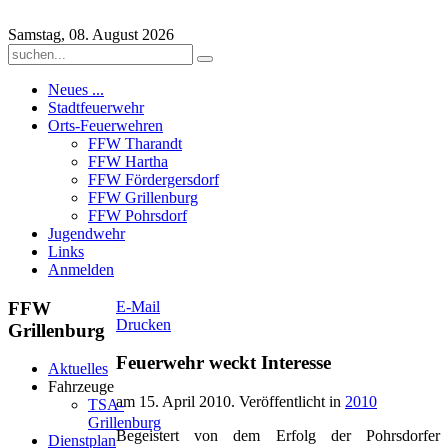
Samstag, 08. August 2026
Neues ...
Stadtfeuerwehr
Orts-Feuerwehren
FFW Tharandt
FFW Hartha
FFW Fördergersdorf
FFW Grillenburg
FFW Pohrsdorf
Jugendwehr
Links
Anmelden
FFW
E-Mail
Drucken
Grillenburg
Feuerwehr weckt Interesse
Aktuelles
Fahrzeuge
am
15. April 2010
. Veröffentlicht in
2010
TSA-
Grillenburg
Begeistert von dem Erfolg der Pohrsdorfer
Dienstplan