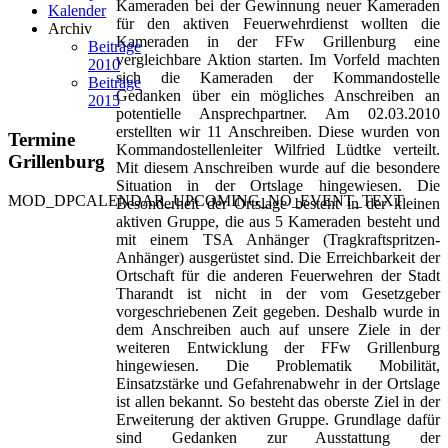
Kameraden bei der Gewinnung neuer Kameraden
Kalender
für den aktiven Feuerwehrdienst wollten die
Archiv
Kameraden in der FFw Grillenburg eine
Beiträge
vergleichbare Aktion starten. Im Vorfeld machten
2010
sich die Kameraden der Kommandostelle
Beiträge
Gedanken über ein mögliches Anschreiben an
2015
potentielle Ansprechpartner. Am 02.03.2010
erstellten wir 11 Anschreiben. Diese wurden von
Termine
Kommandostellenleiter Wilfried Lüdtke verteilt.
Grillenburg
Mit diesem Anschreiben wurde auf die besondere
Situation in der Ortslage hingewiesen. Die
MOD_DPCALENDAR_UPCOMING_NO_EVENT_TEXT
Besonderheit der Ortslage besteht in der kleinen
aktiven Gruppe, die aus 5 Kameraden besteht und
mit einem TSA Anhänger (Tragkraftspritzen-
Anhänger) ausgerüstet sind. Die Erreichbarkeit der
Ortschaft für die anderen Feuerwehren der Stadt
Tharandt ist nicht in der vom Gesetzgeber
vorgeschriebenen Zeit gegeben. Deshalb wurde in
dem Anschreiben auch auf unsere Ziele in der
weiteren Entwicklung der FFw Grillenburg
hingewiesen. Die Problematik Mobilität,
Einsatzstärke und Gefahrenabwehr in der Ortslage
ist allen bekannt. So besteht das oberste Ziel in der
Erweiterung der aktiven Gruppe. Grundlage dafür
sind Gedanken zur Ausstattung der